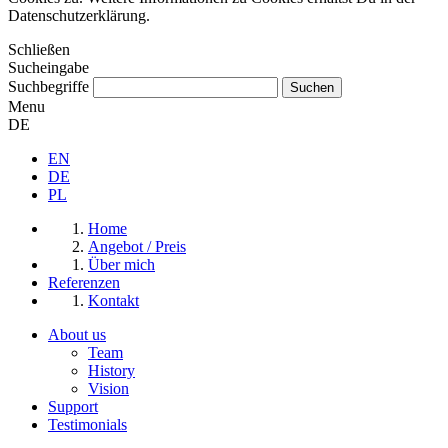
Datenschutzerklärung.
Schließen
Sucheingabe
Suchbegriffe
Menu
DE
EN
DE
PL
Home
Angebot / Preis
Über mich
Referenzen
Kontakt
About us
Team
History
Vision
Support
Testimonials