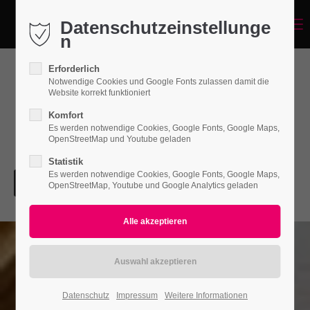
Datenschutzeinstellunge
Menu
Login
n
Benutzername
Erforderlich
Notwendige Cookies und Google Fonts zulassen damit die
Website korrekt funktioniert
Komfort
Passwort
Es werden notwendige Cookies, Google Fonts, Google Maps,
OpenStreetMap und Youtube geladen
Statistik
Es werden notwendige Cookies, Google Fonts, Google Maps,
OpenStreetMap, Youtube und Google Analytics geladen
Anmelden
Register
|
Lost your password?
Support
Lorem ipsum dolor sit amet:
Datenschutz
Impressum
Weitere Informationen