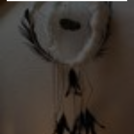
24h
/ 365days
We offer support for our customers
Mon - Fri 8:00am - 5:00pm
(GMT +1)
Get in touch
Cybersteel Inc.
376-293 City Road, Suite 600
San Francisco, CA 94102
Have any questions?
+44 1234 567 890
Drop us a line